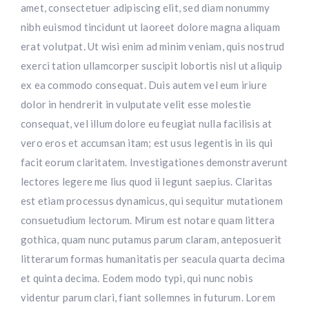
amet, consectetuer adipiscing elit, sed diam nonummy
nibh euismod tincidunt ut laoreet dolore magna aliquam
erat volutpat. Ut wisi enim ad minim veniam, quis nostrud
exerci tation ullamcorper suscipit lobortis nisl ut aliquip
ex ea commodo consequat. Duis autem vel eum iriure
dolor in hendrerit in vulputate velit esse molestie
consequat, vel illum dolore eu feugiat nulla facilisis at
vero eros et accumsan itam; est usus legentis in iis qui
facit eorum claritatem. Investigationes demonstraverunt
lectores legere me lius quod ii legunt saepius. Claritas
est etiam processus dynamicus, qui sequitur mutationem
consuetudium lectorum. Mirum est notare quam littera
gothica, quam nunc putamus parum claram, anteposuerit
litterarum formas humanitatis per seacula quarta decima
et quinta decima. Eodem modo typi, qui nunc nobis
videntur parum clari, fiant sollemnes in futurum. Lorem