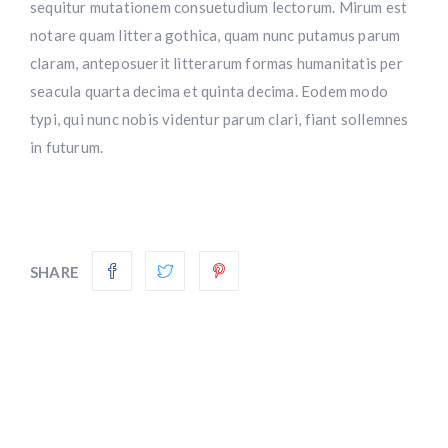
sequitur mutationem consuetudium lectorum. Mirum est
notare quam littera gothica, quam nunc putamus parum
claram, anteposuerit litterarum formas humanitatis per
seacula quarta decima et quinta decima. Eodem modo
typi, qui nunc nobis videntur parum clari, fiant sollemnes
in futurum.
SHARE