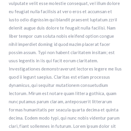
vulputate velit esse molestie consequat, vel illum dolore
eu feugiat nulla facilisis at vero eros et accumsan et
iusto odio dignissim qui blandit praesent luptatum zzril
delenit augue duis dolore te feugait nulla facilisi. Nam
liber tempor cum soluta nobis eleifend option congue
nihil imperdiet doming id quod mazim placerat facer
possim assum. Typi non habent claritatem insitam; est
usus legentis in iis qui facit eorum claritatem.
Investigationes demonstraverunt lectores legere me lius
quod ii legunt saepius. Claritas est etiam processus
dynamicus, qui sequitur mutationem consuetudium
lectorum. Mirum est notare quam littera gothica, quam
nunc putamus parum claram, anteposuerit litterarum
formas humanitatis per seacula quarta decima et quinta
decima. Eodem modo typi, qui nunc nobis videntur parum
clari, fiant sollemnes in futurum. Lorem ipsum dolor sit