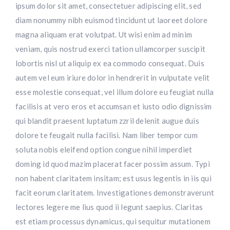
ipsum dolor sit amet, consectetuer adipiscing elit, sed
diam nonummy nibh euismod tincidunt ut laoreet dolore
magna aliquam erat volutpat. Ut wisi enim ad minim
veniam, quis nostrud exerci tation ullamcorper suscipit
lobortis nisl ut aliquip ex ea commodo consequat. Duis
autem vel eum iriure dolor in hendrerit in vulputate velit
esse molestie consequat, vel illum dolore eu feugiat nulla
facilisis at vero eros et accumsan et iusto odio dignissim
qui blandit praesent luptatum zzril delenit augue duis
dolore te feugait nulla facilisi. Nam liber tempor cum
soluta nobis eleifend option congue nihil imperdiet
doming id quod mazim placerat facer possim assum. Typi
non habent claritatem insitam; est usus legentis in iis qui
facit eorum claritatem. Investigationes demonstraverunt
lectores legere me lius quod ii legunt saepius. Claritas
est etiam processus dynamicus, qui sequitur mutationem